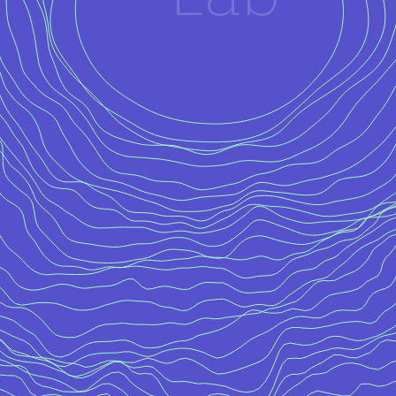
・
researchmap
・
Google
GitHub
・
arXi
LinkedIn
・
Scholar
・