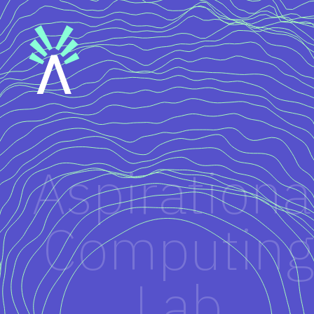
Aspirationa
Computin
Lab