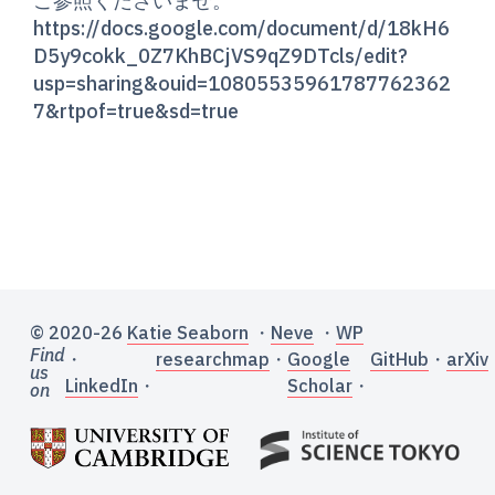
https://docs.google.com/document/d/18kH6
D5y9cokk_0Z7KhBCjVS9qZ9DTcls/edit?
usp=sharing&ouid=10805535961787762362
7&rtpof=true&sd=true
© 2020-26
Katie Seaborn
・
Neve
・
WP
Find
・
researchmap
・
Google
GitHub
・
arXiv
us
LinkedIn
・
Scholar
・
on