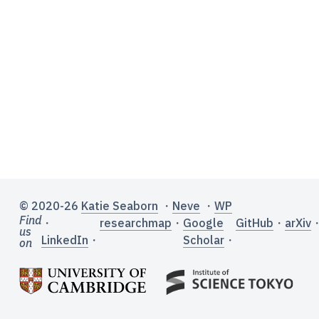
© 2020-26
Katie Seaborn
・
Neve
・
WP
Find
・
researchmap
・
Google
GitHub
・
arXiv
us
LinkedIn
・
Scholar
・
on